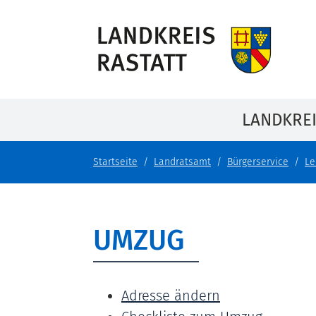
LANDKRE
Startseite
Landratsamt
Bürgerservice
Le
UMZUG
Adresse ändern