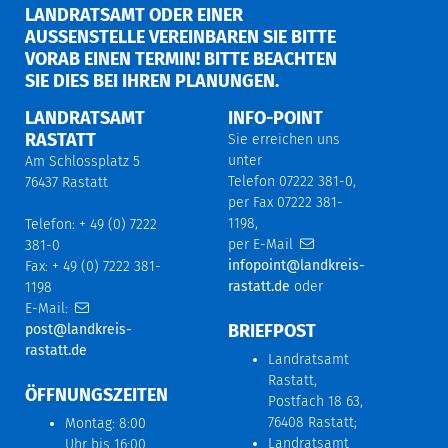
LANDRATSAMT ODER EINER
AUSSENSTELLE VEREINBAREN SIE BITTE V
ORAB EINEN TERMIN! BITTE BEACHTEN S
IE DIES BEI IHREN PLANUNGEN.
LANDRATSAMT
INFO-POINT
RASTATT
Sie erreichen uns
unter
Am Schlossplatz 5
Telefon 07222 381-0,
76437 Rastatt
per Fax 07222 381-
1198,
Telefon: + 49 (0) 7222
per E-Mail
381-0
infopoint@landkreis-
Fax: + 49 (0) 7222 381-
rastatt.de
oder
1198
E-Mail:
BRIEFPOST
post@landkreis-
rastatt.de
Landratsamt
Rastatt,
ÖFFNUNGSZEITEN
Postfach 18 63,
76408 Rastatt;
Montag: 8:00
Landratsamt
Uhr bis 16:00