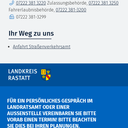
Telefon
07222 381 3220
Zulassungsbehörde
,
07222 381 3250
Fahrerlaubnisbehörde
,
07222 381-3200
Fax
07222 381-3299
Ihr Weg zu uns
Anfahrt Straßenverkehrsamt
FÜR EIN PERSÖNLICHES GESPRÄCH IM
LANDRATSAMT ODER EINER
AUSSENSTELLE VEREINBAREN SIE BITTE V
ORAB EINEN TERMIN! BITTE BEACHTEN S
IE DIES BEI IHREN PLANUNGEN.