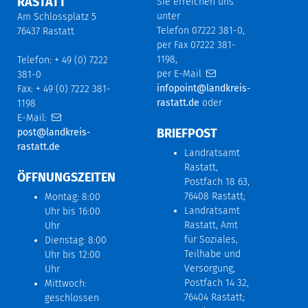
RASTATT
Sie erreichen uns
unter
Am Schlossplatz 5
Telefon 07222 381-0,
76437 Rastatt
per Fax 07222 381-
1198,
Telefon: + 49 (0) 7222
per E-Mail
381-0
infopoint@landkreis-
Fax: + 49 (0) 7222 381-
rastatt.de
oder
1198
E-Mail:
BRIEFPOST
post@landkreis-
rastatt.de
Landratsamt
Rastatt,
ÖFFNUNGSZEITEN
Postfach 18 63,
76408 Rastatt;
Montag: 8:00
Landratsamt
Uhr bis 16:00
Rastatt, Amt
Uhr
für Soziales,
Dienstag: 8:00
Teilhabe und
Uhr bis 12:00
Versorgung,
Uhr
Postfach 14 32,
Mittwoch:
76404 Rastatt;
geschlossen