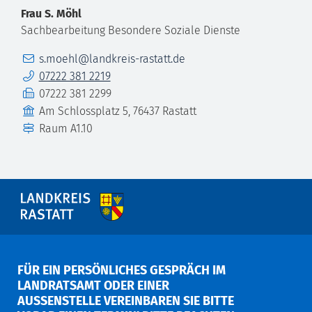
Frau
S.
Möhl
Sachbearbeitung Besondere Soziale Dienste
E-Mail
s.moehl@landkreis-rastatt.de
Telefon
07222 381 2219
Fax
07222 381 2299
Gebäude
Am Schlossplatz 5, 76437 Rastatt
Raum
A1.10
FÜR EIN PERSÖNLICHES GESPRÄCH IM
LANDRATSAMT ODER EINER
AUSSENSTELLE VEREINBAREN SIE BITTE V