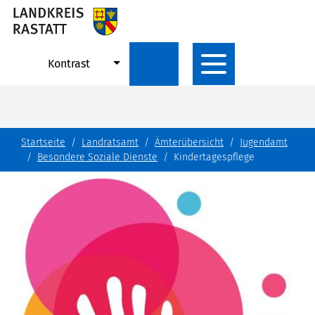
Kontrast
Startseite
Landratsamt
Ämterübersicht
Jugendamt
Besondere Soziale Dienste
Kindertagespflege