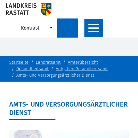
Kontrast
Startseite
Landratsamt
Ämterübersicht
Gesundheitsamt
Aufgaben Gesundheitsamt
Amts- und Versorgungsärztlicher Dienst
AMTS- UND VERSORGUNGSÄRZTLICHER
DIENST