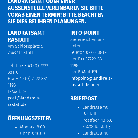
LANDRATSAMT ODER EINER
AUSSENSTELLE VEREINBAREN SIE BITTE V
ORAB EINEN TERMIN! BITTE BEACHTEN S
IE DIES BEI IHREN PLANUNGEN.
LANDRATSAMT
INFO-POINT
RASTATT
Sie erreichen uns
unter
Am Schlossplatz 5
Telefon 07222 381-0,
76437 Rastatt
per Fax 07222 381-
1198,
Telefon: + 49 (0) 7222
per E-Mail
381-0
infopoint@landkreis-
Fax: + 49 (0) 7222 381-
rastatt.de
oder
1198
E-Mail:
BRIEFPOST
post@landkreis-
rastatt.de
Landratsamt
Rastatt,
ÖFFNUNGSZEITEN
Postfach 18 63,
76408 Rastatt;
Montag: 8:00
Landratsamt
Uhr bis 16:00