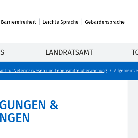
Barrierefreiheit
Leichte Sprache
Gebärdensprache
IS
LANDRATSAMT
T
Amt für Veterinärwesen und Lebensmittelüberwachung
Allgemeinve
ÜGUNGEN &
UNGEN