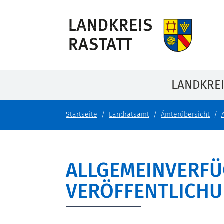
LANDKRE
Startseite
Landratsamt
Ämterübersicht
ALLGEMEINVERF
VERÖFFENTLICH