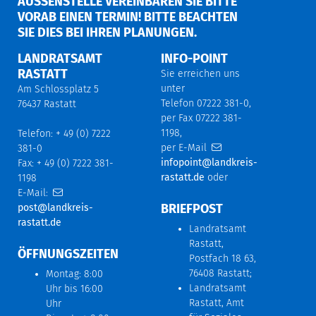
AUSSENSTELLE VEREINBAREN SIE BITTE V
ORAB EINEN TERMIN! BITTE BEACHTEN S
IE DIES BEI IHREN PLANUNGEN.
LANDRATSAMT
INFO-POINT
RASTATT
Sie erreichen uns
unter
Am Schlossplatz 5
Telefon 07222 381-0,
76437 Rastatt
per Fax 07222 381-
1198,
Telefon: + 49 (0) 7222
per E-Mail
381-0
infopoint@landkreis-
Fax: + 49 (0) 7222 381-
rastatt.de
oder
1198
E-Mail:
BRIEFPOST
post@landkreis-
rastatt.de
Landratsamt
Rastatt,
ÖFFNUNGSZEITEN
Postfach 18 63,
76408 Rastatt;
Montag: 8:00
Landratsamt
Uhr bis 16:00
Rastatt, Amt
Uhr