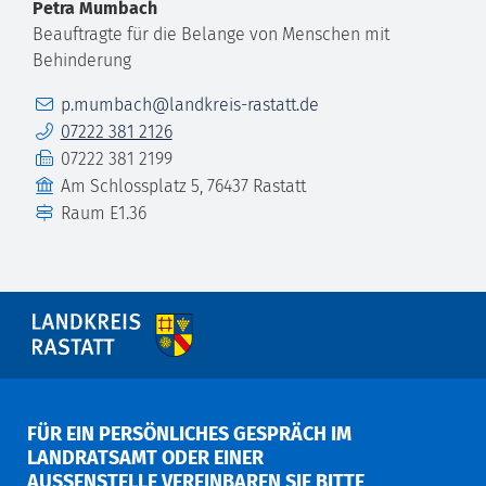
Petra
Mumbach
Beauftragte für die Belange von Menschen mit
Behinderung
E-Mail
p.mumbach@landkreis-rastatt.de
Telefon
07222 381 2126
Fax
07222 381 2199
Gebäude
Am Schlossplatz 5, 76437 Rastatt
Raum
E1.36
FÜR EIN PERSÖNLICHES GESPRÄCH IM
LANDRATSAMT ODER EINER
AUSSENSTELLE VEREINBAREN SIE BITTE V