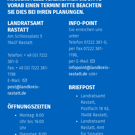
ORAB EINEN TERMIN! BITTE BEACHTEN S
IE DIES BEI IHREN PLANUNGEN.
LANDRATSAMT
INFO-POINT
RASTATT
Sie erreichen uns
unter
Am Schlossplatz 5
Telefon 07222 381-0,
76437 Rastatt
per Fax 07222 381-
1198,
Telefon: + 49 (0) 7222
per E-Mail
381-0
infopoint@landkreis-
Fax: + 49 (0) 7222 381-
rastatt.de
oder
1198
E-Mail:
BRIEFPOST
post@landkreis-
rastatt.de
Landratsamt
Rastatt,
ÖFFNUNGSZEITEN
Postfach 18 63,
76408 Rastatt;
Montag: 8:00
Landratsamt
Uhr bis 16:00
Rastatt, Amt
Uhr
für Soziales,
Dienstag: 8:00