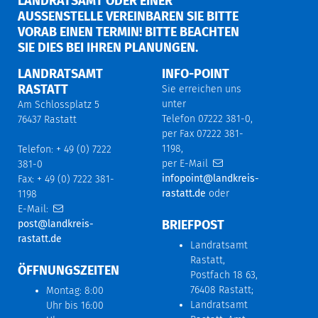
LANDRATSAMT ODER EINER
AUSSENSTELLE VEREINBAREN SIE BITTE V
ORAB EINEN TERMIN! BITTE BEACHTEN S
IE DIES BEI IHREN PLANUNGEN.
LANDRATSAMT
INFO-POINT
RASTATT
Sie erreichen uns
unter
Am Schlossplatz 5
Telefon 07222 381-0,
76437 Rastatt
per Fax 07222 381-
1198,
Telefon: + 49 (0) 7222
per E-Mail
381-0
infopoint@landkreis-
Fax: + 49 (0) 7222 381-
rastatt.de
oder
1198
E-Mail:
BRIEFPOST
post@landkreis-
rastatt.de
Landratsamt
Rastatt,
ÖFFNUNGSZEITEN
Postfach 18 63,
76408 Rastatt;
Montag: 8:00
Landratsamt
Uhr bis 16:00