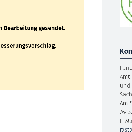
n Bearbeitung gesendet.
rbesserungsvorschlag.
Kon
Land
Amt 
und 
Sach
Am S
7643
E-Ma
rast