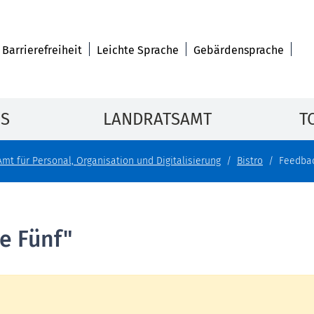
Barrierefreiheit
Leichte Sprache
Gebärdensprache
IS
LANDRATSAMT
T
Amt für Personal, Organisation und Digitalisierung
Bistro
Feedbac
e Fünf"