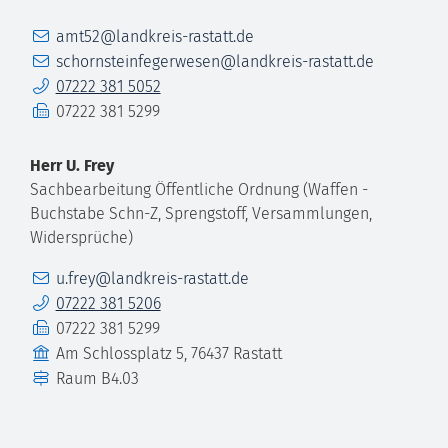
E-Mail
amt52@landkreis-rastatt.de
E-Mail
schornsteinfegerwesen@landkreis-rastatt.de
Telefon
07222 381 5052
Fax
07222 381 5299
Herr
U.
Frey
Sachbearbeitung Öffentliche Ordnung (Waffen -
Buchstabe Schn-Z, Sprengstoff, Versammlungen,
Widersprüche)
E-Mail
u.frey@landkreis-rastatt.de
Telefon
07222 381 5206
Fax
07222 381 5299
Gebäude
Am Schlossplatz 5, 76437 Rastatt
Raum
B4.03