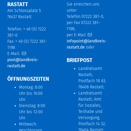
RASTATT
Sie erreichen uns
unter
Am Schlossplatz 5
Telefon 07222 381-0,
76437 Rastatt
per Fax 07222 381-
1198,
Telefon: + 49 (0) 7222
per E-Mail
381-0
infopoint@landkreis-
Fax: + 49 (0) 7222 381-
rastatt.de
oder
1198
E-Mail:
BRIEFPOST
post@landkreis-
rastatt.de
Landratsamt
Rastatt,
ÖFFNUNGSZEITEN
Postfach 18 63,
76408 Rastatt;
Montag: 8:00
Landratsamt
Uhr bis 16:00
Rastatt, Amt
Uhr
für Soziales,
Dienstag: 8:00
Teilhabe und
Uhr bis 12:00
Versorgung,
Uhr
Postfach 14 32,
Mittwoch:
76404 Rastatt;
geschlossen