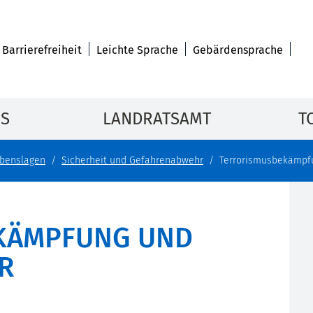
Barrierefreiheit
Leichte Sprache
Gebärdensprache
IS
LANDRATSAMT
T
benslagen
Sicherheit und Gefahrenabwehr
Terrorismusbekämpf
KÄMPFUNG UND
R