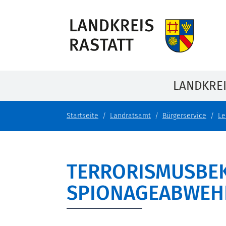
LANDKRE
Startseite
Landratsamt
Bürgerservice
Le
TERRORISMUSBE
SPIONAGEABWEH