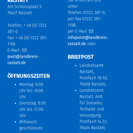
RASTATT
Sie erreichen uns
unter
Am Schlossplatz 5
Telefon 07222 381-0,
76437 Rastatt
per Fax 07222 381-
1198,
Telefon: + 49 (0) 7222
per E-Mail
381-0
infopoint@landkreis-
Fax: + 49 (0) 7222 381-
rastatt.de
oder
1198
E-Mail:
BRIEFPOST
post@landkreis-
rastatt.de
Landratsamt
Rastatt,
ÖFFNUNGSZEITEN
Postfach 18 63,
76408 Rastatt;
Montag: 8:00
Landratsamt
Uhr bis 16:00
Rastatt, Amt
Uhr
für Soziales,
Dienstag: 8:00
Teilhabe und
Uhr bis 12:00
Versorgung,
Uhr
Postfach 14 32,
Mittwoch:
76404 Rastatt;
geschlossen