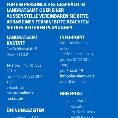
FÜR EIN PERSÖNLICHES GESPRÄCH IM
LANDRATSAMT ODER EINER
AUSSENSTELLE VEREINBAREN SIE BITTE V
ORAB EINEN TERMIN! BITTE BEACHTEN S
IE DIES BEI IHREN PLANUNGEN.
LANDRATSAMT
INFO-POINT
RASTATT
Sie erreichen uns
unter
Am Schlossplatz 5
Telefon 07222 381-0,
76437 Rastatt
per Fax 07222 381-
1198,
Telefon: + 49 (0) 7222
per E-Mail
381-0
infopoint@landkreis-
Fax: + 49 (0) 7222 381-
rastatt.de
oder
1198
E-Mail:
BRIEFPOST
post@landkreis-
rastatt.de
Landratsamt
Rastatt,
ÖFFNUNGSZEITEN
Postfach 18 63,
76408 Rastatt;
Montag: 8:00