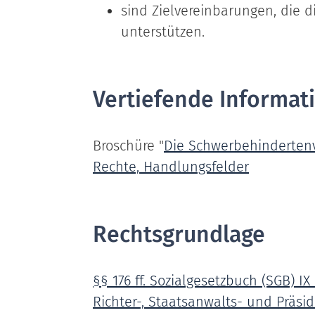
sind Zielvereinbarungen, die di
unterstützen.
Vertiefende Informat
Broschüre "
Die Schwerbehindertenv
Rechte, Handlungsfelder
Rechtsgrundlage
§§ 176 ff. Sozialgesetzbuch (SGB) IX
Richter-, Staatsanwalts- und Präsi