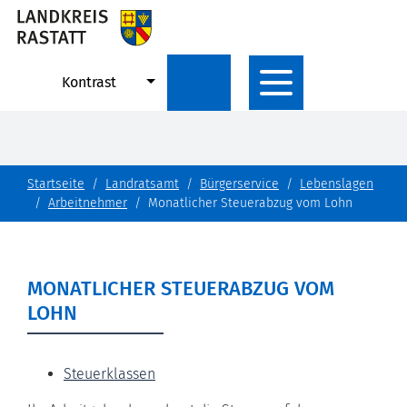
Kontrast
Startseite
Landratsamt
Bürgerservice
Lebenslagen
Arbeitnehmer
Monatlicher Steuerabzug vom Lohn
MONATLICHER STEUERABZUG VOM
LOHN
Steuerklassen