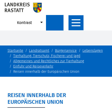
Kontrast
Startseite
Landratsamt
Bürgerservice
Lebenslagen
Tierhaltung, Tierschutz, Fischerei und Jagd
Allgemeines und Rechtliches zur Tierhaltung
Einfuhr und Reiseverkehr
Reisen innerhalb der Europäischen Union
REISEN INNERHALB DER
EUROPÄISCHEN UNION