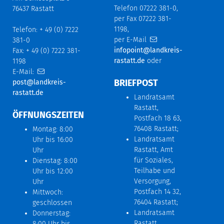
Telefon 07222 381-0,
76437 Rastatt
per Fax 07222 381-
1198,
Telefon: + 49 (0) 7222
per E-Mail
381-0
infopoint@landkreis-
Fax: + 49 (0) 7222 381-
rastatt.de
oder
1198
E-Mail:
BRIEFPOST
post@landkreis-
rastatt.de
Landratsamt
Rastatt,
ÖFFNUNGSZEITEN
Postfach 18 63,
76408 Rastatt;
Montag: 8:00
Landratsamt
Uhr bis 16:00
Rastatt, Amt
Uhr
für Soziales,
Dienstag: 8:00
Teilhabe und
Uhr bis 12:00
Versorgung,
Uhr
Postfach 14 32,
Mittwoch:
76404 Rastatt;
geschlossen
Landratsamt
Donnerstag:
Rastatt,
8:00 Uhr bis