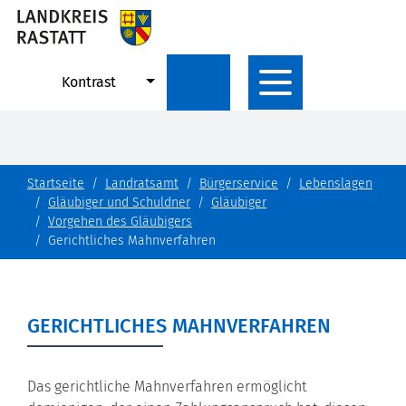
Kontrast
Startseite
Landratsamt
Bürgerservice
Lebenslagen
Gläubiger und Schuldner
Gläubiger
Vorgehen des Gläubigers
Gerichtliches Mahnverfahren
GERICHTLICHES MAHNVERFAHREN
Das gerichtliche Mahnverfahren ermöglicht