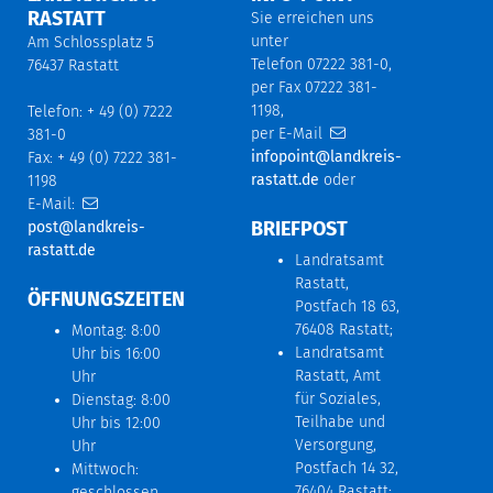
RASTATT
Sie erreichen uns
unter
Am Schlossplatz 5
Telefon 07222 381-0,
76437 Rastatt
per Fax 07222 381-
1198,
Telefon: + 49 (0) 7222
per E-Mail
381-0
infopoint@landkreis-
Fax: + 49 (0) 7222 381-
rastatt.de
oder
1198
E-Mail:
BRIEFPOST
post@landkreis-
rastatt.de
Landratsamt
Rastatt,
ÖFFNUNGSZEITEN
Postfach 18 63,
76408 Rastatt;
Montag: 8:00
Landratsamt
Uhr bis 16:00
Rastatt, Amt
Uhr
für Soziales,
Dienstag: 8:00
Teilhabe und
Uhr bis 12:00
Versorgung,
Uhr
Postfach 14 32,
Mittwoch:
76404 Rastatt;
geschlossen