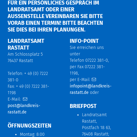
FÜR EIN PERSÖNLICHES GESPRÄCH IM
LANDRATSAMT ODER EINER
AUSSENSTELLE VEREINBAREN SIE BITTE V
ORAB EINEN TERMIN! BITTE BEACHTEN S
IE DIES BEI IHREN PLANUNGEN.
LANDRATSAMT
INFO-POINT
RASTATT
Sie erreichen uns
unter
Am Schlossplatz 5
Telefon 07222 381-0,
76437 Rastatt
per Fax 07222 381-
1198,
Telefon: + 49 (0) 7222
per E-Mail
381-0
infopoint@landkreis-
Fax: + 49 (0) 7222 381-
rastatt.de
oder
1198
E-Mail:
BRIEFPOST
post@landkreis-
rastatt.de
Landratsamt
Rastatt,
ÖFFNUNGSZEITEN
Postfach 18 63,
76408 Rastatt;
Montag: 8:00