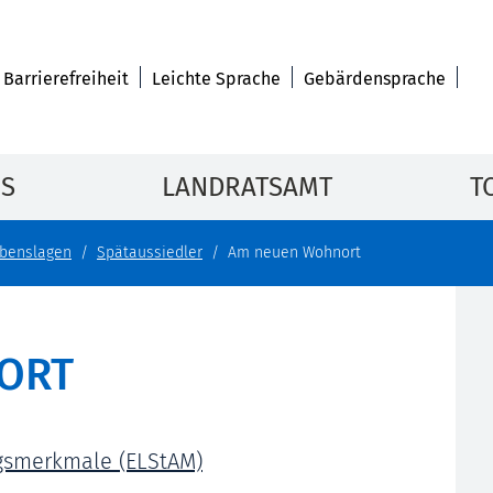
Barrierefreiheit
Leichte Sprache
Gebärdensprache
IS
LANDRATSAMT
T
benslagen
Spätaussiedler
Am neuen Wohnort
ORT
gsmerkmale (ELStAM)