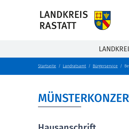
LANDKRE
Startseite
Landratsamt
Bürgerservice
Be
MÜNSTERKONZER
Hausanschrift