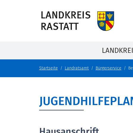
LANDKRE
Startseite
Landratsamt
Bürgerservice
Be
JUGENDHILFEPL
Hausanschrift