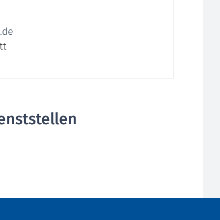
.de
tt
enststellen