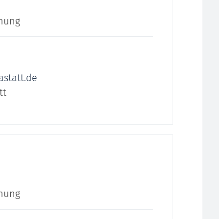
anung
statt.de
tt
anung