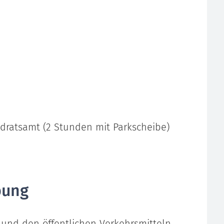
ndratsamt (2 Stunden mit Parkscheibe)
bung
und den öffentlichen Verkehrsmitteln.