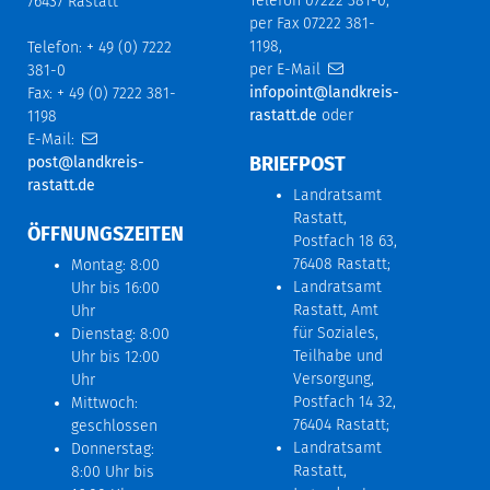
Telefon 07222 381-0,
76437 Rastatt
per Fax 07222 381-
1198,
Telefon: + 49 (0) 7222
per E-Mail
381-0
infopoint@landkreis-
Fax: + 49 (0) 7222 381-
rastatt.de
oder
1198
E-Mail:
BRIEFPOST
post@landkreis-
rastatt.de
Landratsamt
Rastatt,
ÖFFNUNGSZEITEN
Postfach 18 63,
76408 Rastatt;
Montag: 8:00
Landratsamt
Uhr bis 16:00
Rastatt, Amt
Uhr
für Soziales,
Dienstag: 8:00
Teilhabe und
Uhr bis 12:00
Versorgung,
Uhr
Postfach 14 32,
Mittwoch:
76404 Rastatt;
geschlossen
Landratsamt
Donnerstag:
Rastatt,
8:00 Uhr bis