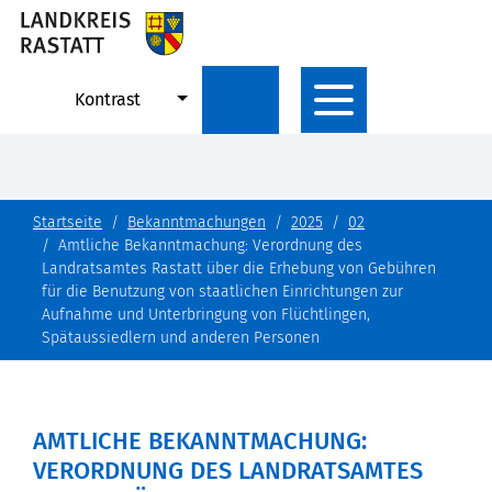
Kontrast
Startseite
Bekanntmachungen
2025
02
Amtliche Bekanntmachung: Verordnung des
Landratsamtes Rastatt über die Erhebung von Gebühren
für die Benutzung von staatlichen Einrichtungen zur
Aufnahme und Unterbringung von Flüchtlingen,
Spätaussiedlern und anderen Personen
AMTLICHE BEKANNTMACHUNG:
VERORDNUNG DES LANDRATSAMTES