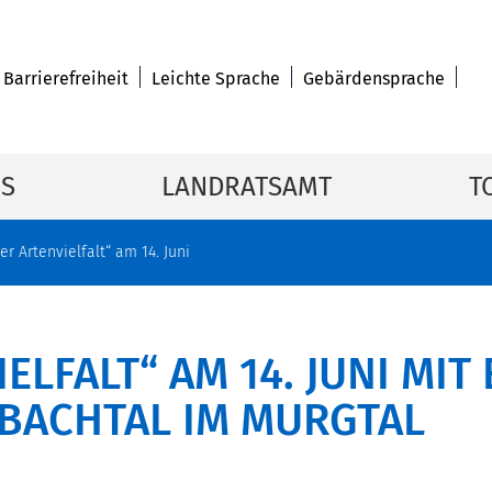
Barrierefreiheit
Leichte Sprache
Gebärdensprache
IS
LANDRATSAMT
T
er Artenvielfalt“ am 14. Juni
ELFALT“ AM 14. JUNI MI
BACHTAL IM MURGTAL