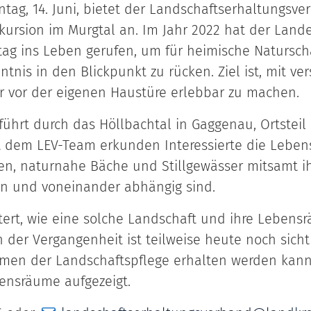
ntag, 14. Juni, bietet der Landschaftserhaltungsve
Exkursion im Murgtal an. Im Jahr 2022 hat der La
ag ins Leben gerufen, um für heimische Naturschä
tnis in den Blickpunkt zu rücken. Ziel ist, mit v
r vor der eigenen Haustüre erlebbar zu machen.
führt durch das Höllbachtal in Gaggenau, Ortsteil
t dem LEV-Team erkunden Interessierte die Leben
ren, naturnahe Bäche und Stillgewässer mitsamt i
en und voneinander abhängig sind.
tert, wie eine solche Landschaft und ihre Leben
n der Vergangenheit ist teilweise heute noch sichtb
en der Landschaftspflege erhalten werden kann 
ensräume aufgezeigt.