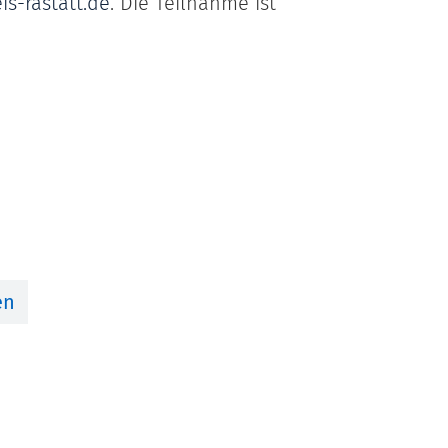
s-rastatt.de
. Die Teilnahme ist
en