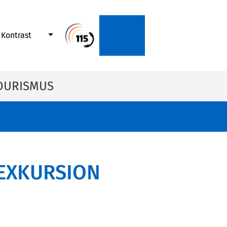
Kontrast
OURISMUS
T EXKURSION